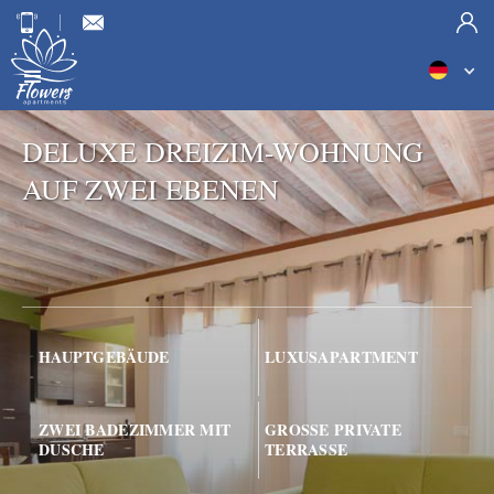
DELUXE DREIZIM-WOHNUNG
AUF ZWEI EBENEN
HAUPTGEBÄUDE
LUXUSAPARTMENT
ZWEI BADEZIMMER MIT
GROSSE PRIVATE T
DUSCHE
ERRASSE