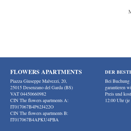
M
FLOWERS APARTMENTS
DER BEST
Piazza Giuseppe Malvezzi, 20,
Bei Buchung a
25015 Desenzano del Garda (BS)
garantieren w
VAT 04450660982
Preis und kos
CIN The flowers apartments A:
12:00 Uhr (je
IT017067B4P62J422O
CIN The flowers apartments B:
IT017067B4APKU4PBA