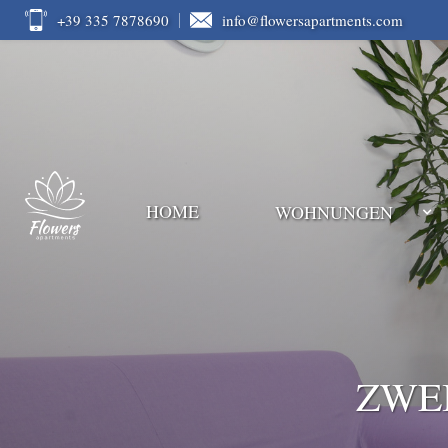
+39 335 7878690
info@flowersapartments.com
HOME
WOHNUNGEN
ZWE