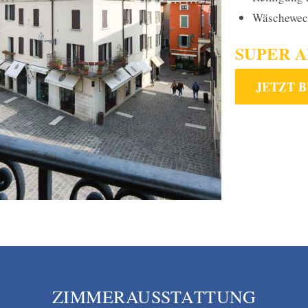
Wäschewech
SUPER 
JETZT 
ZIMMERAUSSTATTUNG