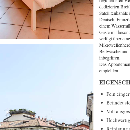
regulierbaren He
dedizierten Bre
Satellitenkanäle
Deutsch, Französ
einem Wassermikr
Gäste mit beson
verfügt über ei
Mikrowellenherd
Bettwäsche und H
inbegriffen.
Das Appartement 
empfehlen.
EIGENSCH
Fein einger
Befindet s
Voll ausges
Hochwertig
Reinigung 