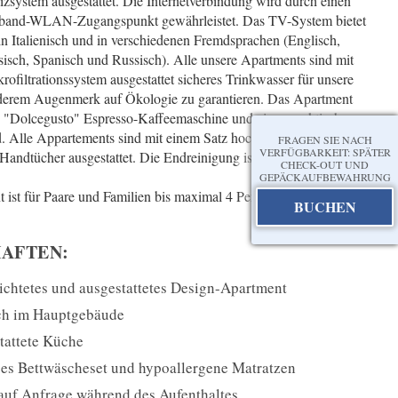
izsystem ausgestattet. Die Internetverbindung wird durch einen
itband-WLAN-Zugangspunkt gewährleistet. Das TV-System bietet
 in Italienisch und in verschiedenen Fremdsprachen (Englisch,
isch, Spanisch und Russisch). Alle unsere Apartments sind mit
ofiltrationssystem ausgestattet sicheres Trinkwasser für unsere
derem Augenmerk auf Ökologie zu garantieren. Das Apartment
ne "Dolcegusto" Espresso-Kaffeemaschine und einen praktischen
. Alle Appartements sind mit einem Satz hochwertiger
FRAGEN SIE NACH
VERFÜGBARKEIT: SPÄTER
andtücher ausgestattet. Die Endreinigung ist im Preis
CHECK-OUT UND
GEPÄCKAUFBEWAHRUNG
ist für Paare und Familien bis maximal 4 Personen zu
BUCHEN
AFTEN:
ichtetes und ausgestattetes Design-Apartment
ich im Hauptgebäude
tattete Küche
es Bettwäscheset und hypoallergene Matratzen
auf Anfrage während des Aufenthaltes